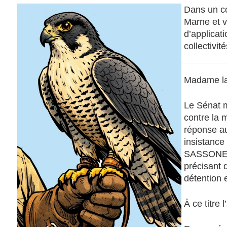
Dans un co
Marne et v
d’applicat
collectivit
Madame la 
Le Sénat m
contre la 
réponse au
insistance
SASSONE pr
précisant q
détention 
À ce titre 