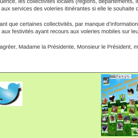
ence, les collectivités locales (régions, départements
 aux services des voleries itinérantes si elle le souhaite
ant que certaines collectivités, par manque d’information
ux festivités ayant recours aux voleries mobiles sur leur 
’agréer, Madame la Présidente, Monsieur le Président, m